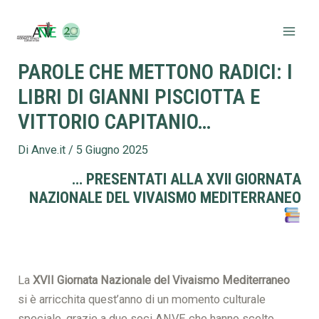
Vai
Navigazione
Mai
al
articoli
Men
contenuto
PAROLE CHE METTONO RADICI: I
LIBRI DI GIANNI PISCIOTTA E
VITTORIO CAPITANIO…
Di
Anve.it
/
5 Giugno 2025
… PRESENTATI ALLA XVII GIORNATA
NAZIONALE DEL VIVAISMO MEDITERRANEO
La
XVII Giornata Nazionale del Vivaismo Mediterraneo
si è arricchita quest’anno di un momento culturale
speciale, grazie a due soci ANVE che hanno scelto