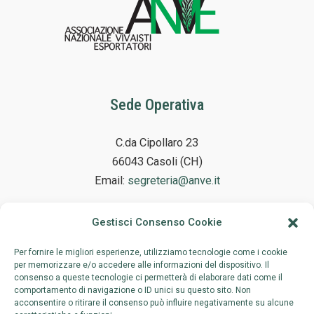
Sede Operativa
C.da Cipollaro 23
66043 Casoli (CH)
Email:
segreteria@anve.it
Gestisci Consenso Cookie
Sede Legale
Per fornire le migliori esperienze, utilizziamo tecnologie come i cookie
per memorizzare e/o accedere alle informazioni del dispositivo. Il
consenso a queste tecnologie ci permetterà di elaborare dati come il
Via Adelaide Ristori 38
comportamento di navigazione o ID unici su questo sito. Non
00197 Roma
acconsentire o ritirare il consenso può influire negativamente su alcune