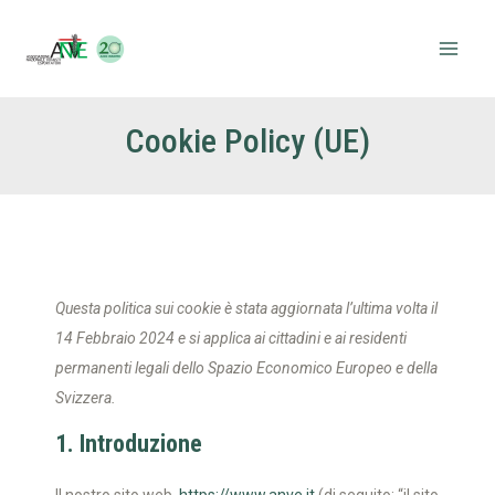
Vai
Mai
al
Men
contenuto
Cookie Policy (UE)
Consent
Consent
Consent
Consent
Consent
Consent
Consent
Marketing
to
to
to
to
to
to
to
service
service
service
service
service
service
service
elementor
wordpress
google-
google-
livechat
whatsapp
varie
Questa politica sui cookie è stata aggiornata l’ultima volta il
fonts
maps
14 Febbraio 2024 e si applica ai cittadini e ai residenti
permanenti legali dello Spazio Economico Europeo e della
Svizzera.
1. Introduzione