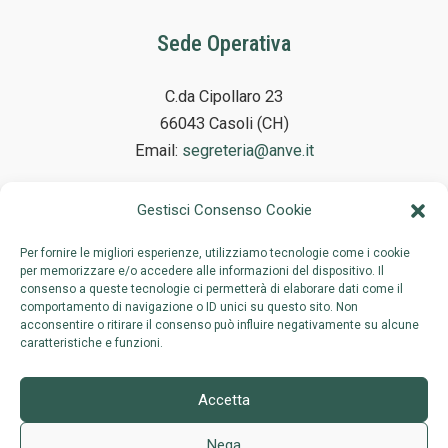
Sede Operativa
C.da Cipollaro 23
66043 Casoli (CH)
Email:
segreteria@anve.it
Gestisci Consenso Cookie
Sede Legale
Per fornire le migliori esperienze, utilizziamo tecnologie come i cookie
per memorizzare e/o accedere alle informazioni del dispositivo. Il
consenso a queste tecnologie ci permetterà di elaborare dati come il
Via Adelaide Ristori 38
comportamento di navigazione o ID unici su questo sito. Non
00197 Roma
acconsentire o ritirare il consenso può influire negativamente su alcune
caratteristiche e funzioni.
Accetta
Nega