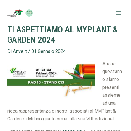
Vai
Navigazione
Mai
al
articoli
Men
contenuto
TI ASPETTIAMO AL MYPLANT &
GARDEN 2024
Di
Anve.it
/
31 Gennaio 2024
Anche
quest’ann
o siamo
presenti
assieme
ad una
ricca rappresentanza di nostri associati al MyPlant &
Garden di Milano giunto ormai alla sua VIII edizione!