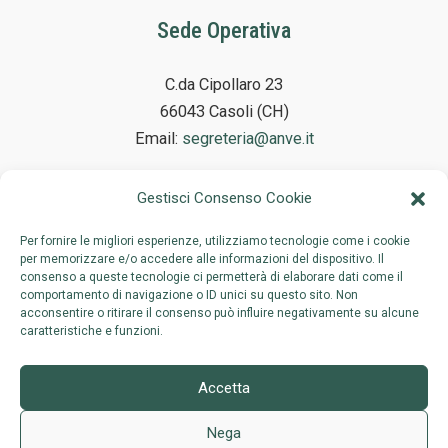
Sede Operativa
C.da Cipollaro 23
66043 Casoli (CH)
Email:
segreteria@anve.it
Gestisci Consenso Cookie
Sede Legale
Per fornire le migliori esperienze, utilizziamo tecnologie come i cookie
per memorizzare e/o accedere alle informazioni del dispositivo. Il
consenso a queste tecnologie ci permetterà di elaborare dati come il
Via Adelaide Ristori 38
comportamento di navigazione o ID unici su questo sito. Non
00197 Roma
acconsentire o ritirare il consenso può influire negativamente su alcune
caratteristiche e funzioni.
Accetta
Nega