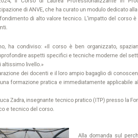
024, il Corso di Laurea Professionalizzante in Pr
cipazione di ANVE, che ha curato un modulo dedicato alla 
fondimento di alto valore tecnico. L’impatto del corso è 
nti.
, ha condiviso: «Il corso è ben organizzato, spazia
pprofondire aspetti specifici e tecniche moderne del sett
 altissimo livello.»
reparazione dei docenti e il loro ampio bagaglio di conosc
una formazione pratica e immediatamente applicabile al
luca Zadra, insegnante tecnico pratico (ITP) presso la F
ico e tecnico del corso.
Alla domanda sul perché