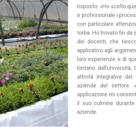
risposto: «Ho scelto qu
e professionale i process
con particolare attenzion
torba. Ho trovato fin da 
dei docenti, che riesc
applicativo agli argoment
loro esperienze e di que
lontano dall’università,
attività integrative d
aziende del settore. 
applicazione mi consent
il suo culmine durante i
aziende.