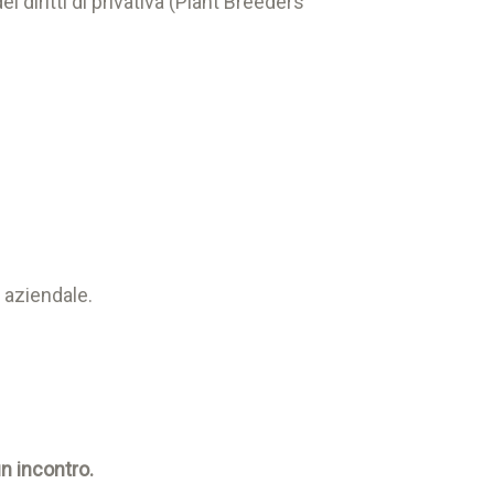
 diritti di privativa (Plant Breeders’
 aziendale.
n incontro.