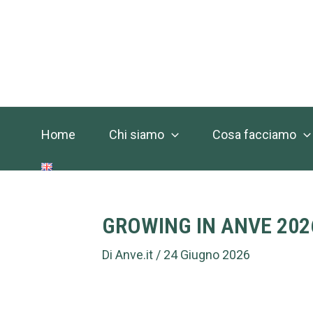
Vai
Navigazione
al
articoli
contenuto
Home
Chi siamo
Cosa facciamo
GROWING IN ANVE 2026: 
Di
Anve.it
/
24 Giugno 2026