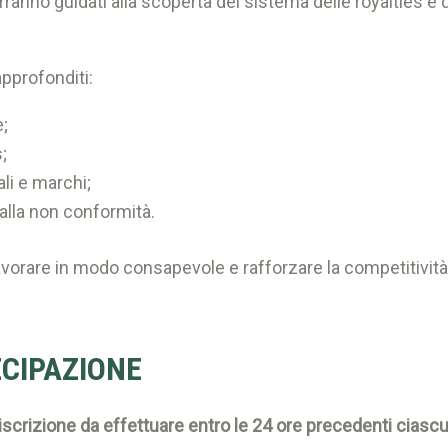
ranno guidati alla scoperta del sistema delle royalties e dei
pprofonditi:
e;
;
ali e marchi;
 alla non conformità.
orare in modo consapevole e rafforzare la competitività
ECIPAZIONE
iscrizione da effettuare entro le 24 ore precedenti ciascu