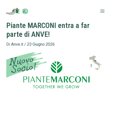
Vai
Navigazione
Mai
al
articoli
Men
contenuto
Piante MARCONI entra a far
parte di ANVE!
Di
Anve.it
/
23 Giugno 2026