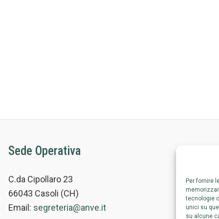
Sede Operativa
C.da Cipollaro 23
Per fornire 
memorizzare
66043 Casoli (CH)
tecnologie c
Email:
segreteria@anve.it
unici su que
su alcune ca