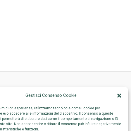
Sede Legale
Gestisci Consenso Cookie
Via Adelaide Ristori 38
le migliori esperienze, utilizziamo tecnologie come i cookie per
 e/o accedere alle informazioni del dispositivo. Il consenso a queste
00197 Roma
i permetterà di elaborare dati come il comportamento di navigazione o ID
sto sito. Non acconsentire o ritirare il consenso può influire negativamente
ratteristiche e funzioni.