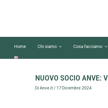
Vai
Navigazione
al
articoli
contenuto
Home
Chi siamo
Cosa facciamo
NUOVO SOCIO ANVE: Viv
Di
Anve.it
/
17 Dicembre 2024