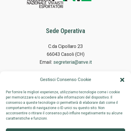
Sede Operativa
C.da Cipollaro 23
66043 Casoli (CH)
Email:
segreteria@anve.it
Gestisci Consenso Cookie
Sede Legale
Per fornire le migliori esperienze, utilizziamo tecnologie come i cookie
per memorizzare e/o accedere alle informazioni del dispositivo. Il
consenso a queste tecnologie ci permetterà di elaborare dati come il
Via Adelaide Ristori 38
comportamento di navigazione o ID unici su questo sito. Non
00197 Roma
acconsentire o ritirare il consenso può influire negativamente su alcune
caratteristiche e funzioni.